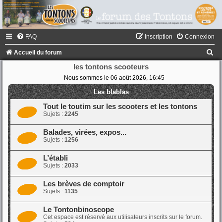
FAQ
Inscription
Connexion
R
Accueil du forum
e
les tontons scooteurs
Nous sommes le 06 août 2026, 16:45
c
h
Les blablas
e
Tout le toutim sur les scooters et les tontons
Sujets :
2245
r
c
Balades, virées, expos...
Sujets :
1256
h
e
L’établi
Sujets :
2033
r
Les brèves de comptoir
Sujets :
1135
Le Tontonbinoscope
Cet espace est réservé aux utilisateurs inscrits sur le forum.